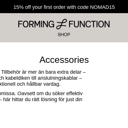
15% off your first order with code NOMAD15
C
Accessories
o
illbehör är mer än bara extra delar –
h kabeldiken till anslutningskablar –
l
nktionell och hållbar vardag.
l
romissa. Oavsett om du söker effektiv
är hittar du rätt lösning för just din
e
c