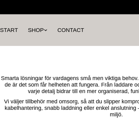
Skip
to
content
START
SHOP
CONTACT
Smarta lösningar för vardagens små men viktiga behov. T
de är det som får helheten att fungera. Från laddare oc
varje detalj bidrar till en mer organiserad, fu
Vi väljer tillbehör med omsorg, så att du slipper komp
kabelhantering, snabb laddning eller enkel anslutning – h
miljö.