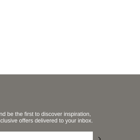
e
g
i
o
n
d be the first to discover inspiration,
lusive offers delivered to your inbox.