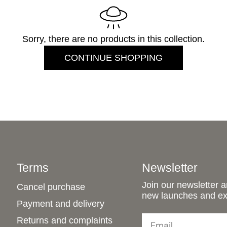
t
i
Sorry, there are no products in this collection.
o
CONTINUE SHOPPING
n
:
Terms
Newsletter
Join our newsletter an
Cancel purchase
new launches and exc
Payment and delivery
Email
Returns and complaints